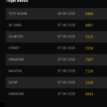
Togel Result
TOTO WUHAN
08-08-2026
6989
HK SIANG
07-08-2026
8867
SG METRO
07-08-2026
9123
SYDNEY
07-08-2026
0158
SINGAPORE
07-08-2026
7907
MALAYSIA
07-08-2026
7218
QATAR
07-08-2026
3158
HONGKONG
07-08-2026
9943