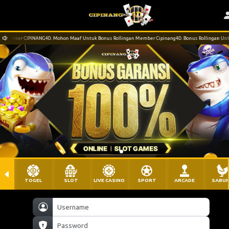
ber CIPINANG4D. Mohon Maaf Untuk Bonus Rollingan Member Cipinang4D. Bonus Rollingan Untuk Perio
TOGEL
SLOT
LIVE CASINO
SPORT
ARCADE
SABU