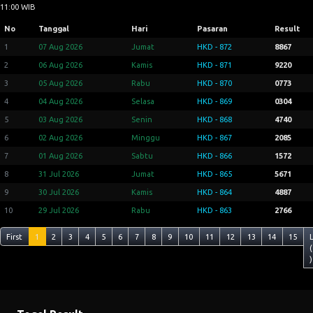
11:00 WIB
No
Tanggal
Hari
Pasaran
Result
1
07 Aug 2026
Jumat
HKD - 872
8867
2
06 Aug 2026
Kamis
HKD - 871
9220
3
05 Aug 2026
Rabu
HKD - 870
0773
4
04 Aug 2026
Selasa
HKD - 869
0304
5
03 Aug 2026
Senin
HKD - 868
4740
6
02 Aug 2026
Minggu
HKD - 867
2085
7
01 Aug 2026
Sabtu
HKD - 866
1572
8
31 Jul 2026
Jumat
HKD - 865
5671
9
30 Jul 2026
Kamis
HKD - 864
4887
10
29 Jul 2026
Rabu
HKD - 863
2766
First
1
2
3
4
5
6
7
8
9
10
11
12
13
14
15
(
)