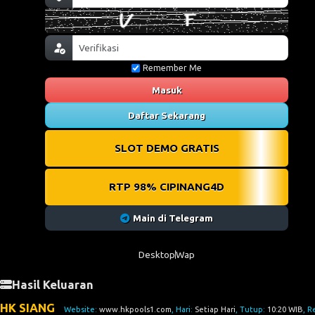
Remember Me
Masuk
Daftar Sekarang
SLOT DEMO GRATIS
RTP 98% CIPINANG4D
Main di Telegram
Desktop
Wap
Hasil Keluaran
HK SIANG
Website:
www.hkpools1.com
, Hari:
Setiap Hari
, Tutup:
10:20 WIB
, R