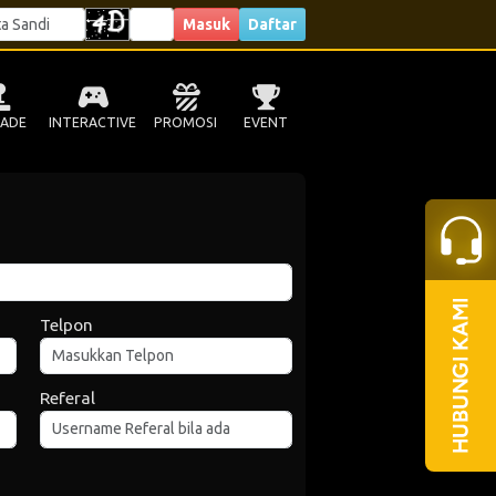
 10-16 Febuary, Agan Di bagikan Besok Pagi Pukul 00.00. Karena Adanya Kendala 
Masuk
Daftar
ADE
INTERACTIVE
PROMOSI
EVENT
Telpon
Referal