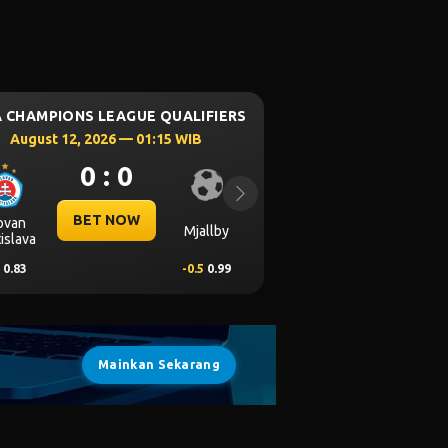
FOOTBALL F24 ELITE CLUB FRIENDLY
E-FOOTBALL F24 E
August 8, 2026 — 06:45 WIB
August 8, 2
0 : 0
0
Next
BET NOW
BE
e-Chelsea
e-Barcelona
e-Arsenal
-1.25
-0.95
1.25
0.71
0.25
0.44
Mainkan Sekarang