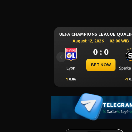
IONS LEAGUE QUALIFIERS
UEFA CHAMPIONS LEAGUE QU
 12, 2026 — 01:30 WIB
August 12, 2026 — 01:15
0 : 0
0 : 0
Previous
BET NOW
BET NOW
Slovan
Fenerbahce
Bratislava
0.5
0.87
0.5
0.83
TELEGRA
Daftar
Login