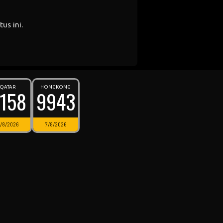
us ini.
QATAR
HONGKONG
158
9943
/8/2026
7/8/2026