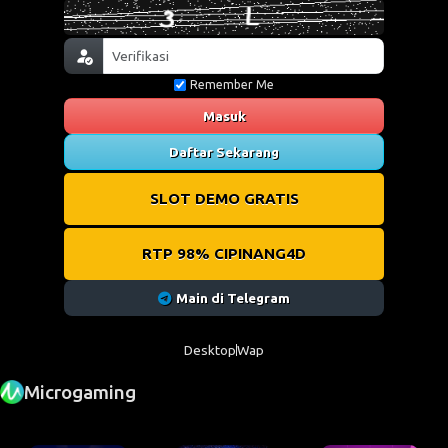
Remember Me
Masuk
Daftar Sekarang
SLOT DEMO GRATIS
RTP 98% CIPINANG4D
Main di Telegram
Desktop
Wap
Microgaming