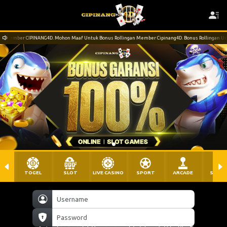
mber CIPINANG4D. Mohon Maaf Untuk Bonus Rollingan Member Cipinang4D. Bonus Rollingan Untuk Peri
TOGEL
SLOT
LIVE CASINO
SPORT
ARCADE
SABU