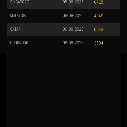
SINGAPORE
05-08-2026
0715
MALAYSIA
06-08-2026
4549
QATAR
06-08-2026
6642
HONGKONG
06-08-2026
3634