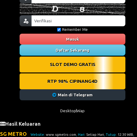
Remember Me
Masuk
Daftar Sekarang
SLOT DEMO GRATIS
RTP 98% CIPINANG4D
Main di Telegram
Desktop
Wap
Hasil Keluaran
SG METRO
Website:
www.sgmetro.com
, Hari:
Setiap Hari
, Tutup:
12:30 WIB
,