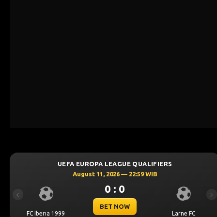
UEFA EUROPA LEAGUE QUALIFIERS
August 11, 2026 — 22:59 WIB
0 : 0
Previous
Ne
BET NOW
FC Iberia 1999
Larne FC